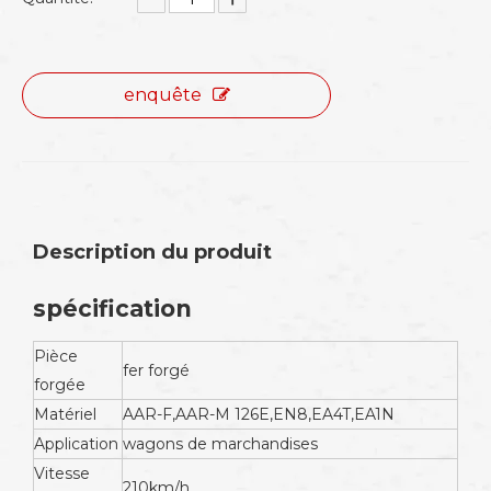
enquête
Description du produit
spécification
Pièce
fer forgé
forgée
Matériel
AAR-F,AAR-M 126E,EN8,EA4T,EA1N
Application
wagons de marchandises
Vitesse
210km/h