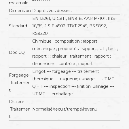
maximale
Dimension
D'après vos dessins
EN 13261, UIC811, BN918, AAR M-101, IRS
Standard
16/95, JIS E 4502, TB/T 2945, BS 5892,
KS9220
Chimique ; composition ; rapport ;
mécanique ; propriétés ; rapport ; UT ; test ;
Doc CQ
rapport ; ; chaleur ; traitement ; rapport ;
dimensions ; contrôle ; rapport.
Lingot --- forgeage --- traitement
Forgeage
thermique --- rugueux; usinage --- UT.MT ---
Traitemen
Q + T --- inspection --- finition; usinage ---
t
UT.MT --- emballage
Chaleur
Traitemen
Normalisé/recuit/trempé/revenu
t