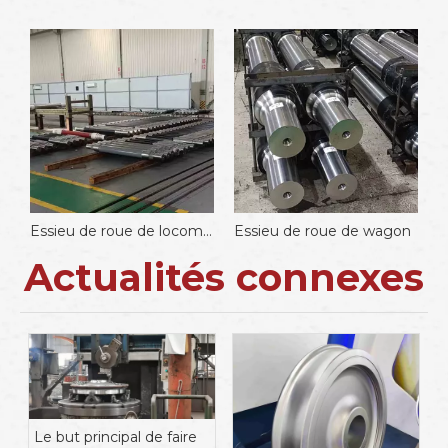
Essieu de roue de locomotive
Essieu de roue de wagon
Es
Actualités connexes
Le but principal de faire