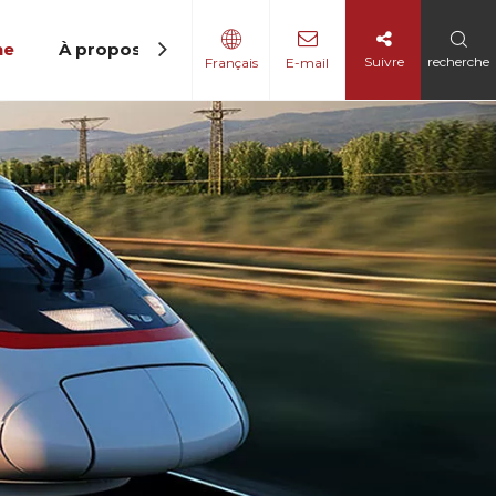
ne
À propos de nous
Contactez-nous
Suivre
recherche
Français
E-mail
 LED