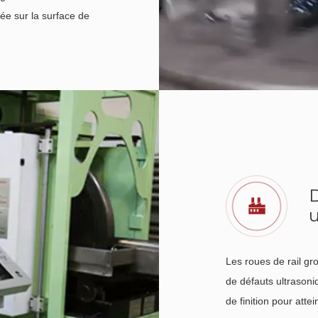
gée sur la surface de
D
u
f
Les roues de rail gr
de défauts ultrasoni
de finition pour atte