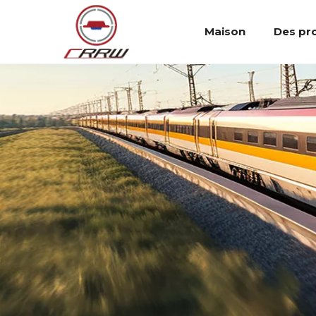
Maison
Des pr
Éclairage de secours
Luminaires linéaires étanches à la vapeur IP65 LED
Pneus pour roues ferroviaires
Nouvelles de la société
Profil de l'entreprise