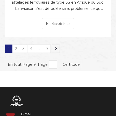
attelages ferroviaires de type SS en Afrique du Sud.
La livraison s'est déroulée sans problème, ce qui
reflète l'efficacité de la production et les capacités
logistiques fiables de MTJ. Les attelages de type SS
En Savoir Plus
sont des composants essentiels utilisés pour relier
les véhicules ferroviaires. Ils sont conçus pour être
1
2
3
4
...
9
En tout Page 9 Page
Certitude
E-mail