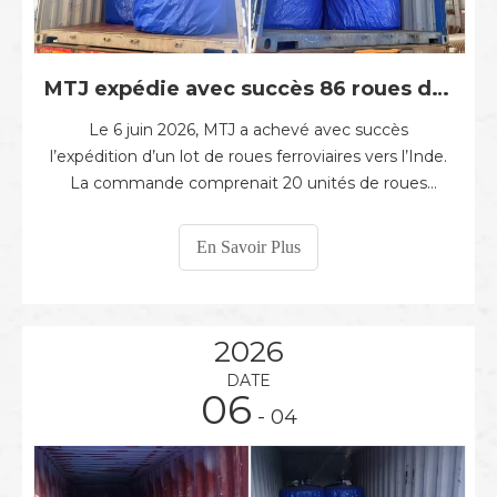
MTJ expédie avec succès 86 roues de chemin de fer en Inde
Le 6 juin 2026, MTJ a achevé avec succès
l’expédition d’un lot de roues ferroviaires vers l’Inde.
La commande comprenait 20 unités de roues
ferroviaires WID1092C-1, 40 unités de roues
ferroviaires WID1092D-1 et 26 unités de roues
En Savoir Plus
ferroviaires WID1092E, totalisant 86 roues. En tant
que marché étranger important pour l'équipement
ferroviaire
2026
DATE
06
- 04