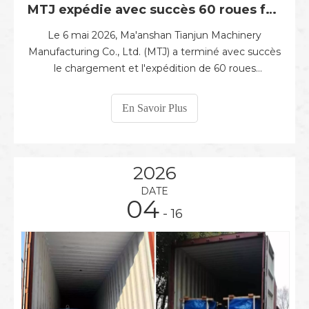
MTJ expédie avec succès 60 roues ferroviaires WCL840A au Pérou
Le 6 mai 2026, Ma'anshan Tianjun Machinery
Manufacturing Co., Ltd. (MTJ) a terminé avec succès
le chargement et l'expédition de 60 roues
ferroviaires WCL840A. Le lot est officiellement parti
pour le Pérou, démontrant une fois de plus la
En Savoir Plus
capacité de production stable de MTJ et la force de
son service international dans le secteur ferroviaire.
2026
DATE
04
- 16