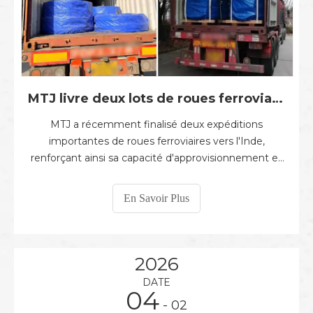
MTJ livre deux lots de roues ferroviaires en Inde
MTJ a récemment finalisé deux expéditions
importantes de roues ferroviaires vers l'Inde,
renforçant ainsi sa capacité d'approvisionnement et
la confiance de ses clients sur le marché ferroviaire
international. Le 23 janvier 2026, MTJ a livré avec
En Savoir Plus
succès 50 roues WID1092E à un client indien. Ces
roues ont été fabriquées sur mesure
2026
DATE
04
- 02