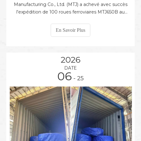
Manufacturing Co., Ltd. (MTJ) a achevé avec succès
l'expédition de 100 roues ferroviaires MTJ650B au
Danemark. La roue ferroviaire MTJ650B est conçue
pour des performances fiables dans les applications
En Savoir Plus
de transport ferroviaire, avec une excellente
résistance à l'usure et une capacité de charge
élevée.
2026
DATE
06
- 25