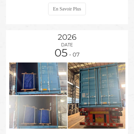
modèle WMR1076-MTJ et 100 unités de roues
En Savoir Plus
ferroviaires modèle WMTJ1092-MRT. Cette livraison
représente l'une des commandes clés de MTJ
2026
DATE
05
- 07