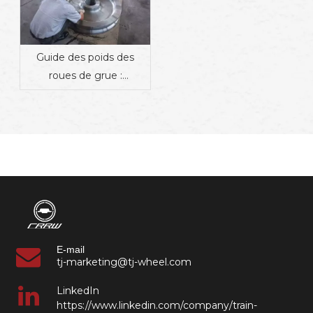
Guide des poids des
roues de grue :
Comment le matériau, la
conception et
l'application affectent le
poids | Fournisseur de
composants ferroviaires
industriels
E-mail
tj-marketing@tj-wheel.com
LinkedIn
https://www.linkedin.com/company/train-