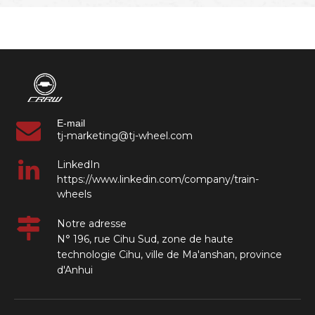
l'application affectent le
poids | Fournisseur de
composants ferroviaires
industriels
E-mail
tj-marketing@tj-wheel.com
LinkedIn
https://www.linkedin.com/company/train-
wheels
Notre adresse
N° 196, rue Cihu Sud, zone de haute
technologie Cihu, ville de Ma'anshan, province
d'Anhui