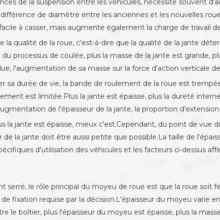
ences de la suspension entre les véhicules, nécessite souvent 
 la différence de diamètre entre les anciennes et les nouvelles r
t facile à casser, mais augmente également la charge de travail 
 la qualité de la roue, c'est-à-dire que la qualité de la jante dé
 du processus de coulée, plus la masse de la jante est grande, pl
, l'augmentation de sa masse sur la force d'action verticale de 
er sa durée de vie, la bande de roulement de la roue est trempée
nt est limitée.Plus la jante est épaisse, plus la dureté interne e
augmentation de l'épaisseur de la jante, la proportion d'extension
lus la jante est épaisse, mieux c'est.Cependant, du point de vue 
r de la jante doit être aussi petite que possible.La taille de l'ép
écifiques d'utilisation des véhicules et les facteurs ci-dessus af
 serré, le rôle principal du moyeu de roue est que la roue soit f
e de fixation requise par la décision.L'épaisseur du moyeu varie e
 le boîtier, plus l'épaisseur du moyeu est épaisse, plus la masse 