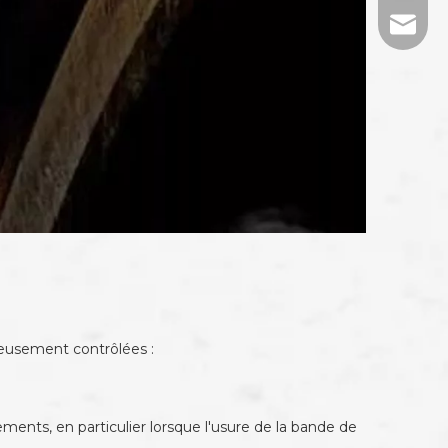
tj-mark
neusement contrôlées :
ments, en particulier lorsque l'usure de la bande de