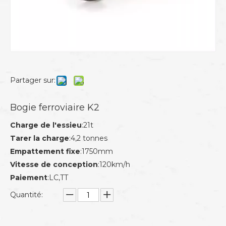
Partager sur:
Bogie ferroviaire K2
Charge de l'essieu
:21t
Tarer la charge
:4,2 tonnes
Empattement fixe
:1750mm
Vitesse de conception
:120km/h
Paiement
:LC,TT
Quantité: