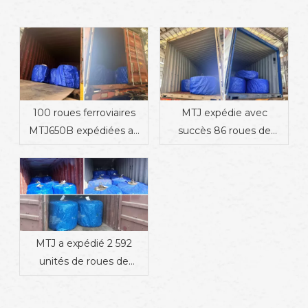
100 roues ferroviaires
MTJ expédie avec
MTJ650B expédiées au
succès 86 roues de
Danemark
chemin de fer en Inde
MTJ a expédié 2 592
unités de roues de
wagon de fret de 1 000
mm en Mauritanie