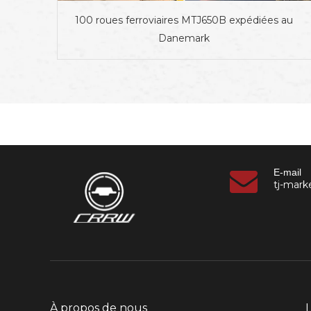
100 roues ferroviaires MTJ650B expédiées au
Danemark
E-mail
tj-mar
À propos de nous
L