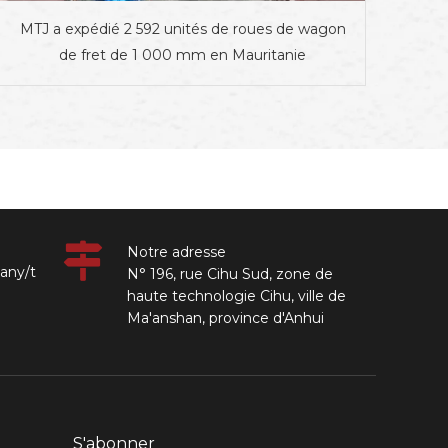
MTJ a expédié 2 592 unités de roues de wagon
de fret de 1 000 mm en Mauritanie
Notre adresse
any/t
N° 196, rue Cihu Sud, zone de
haute technologie Cihu, ville de
Ma'anshan, province d'Anhui
S'abonner