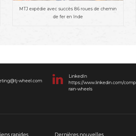
MTJ expédie avec succès 86 roues de chemin
de fer en Inde
LinkedIn
keting@tj-wheel.com
https://www.linkedin.com/comp
rain-wheels
iens rapides
Dernières nouvelles