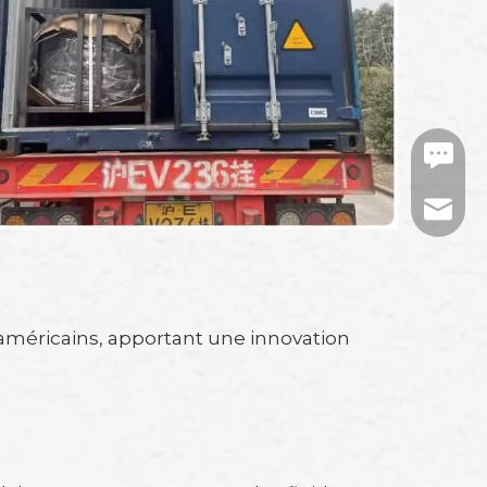
https:/
tj-mark
 américains, apportant une innovation