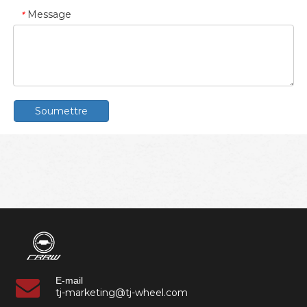
Message
*
Soumettre
E-mail
tj-marketing@tj-wheel.com